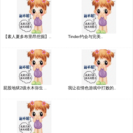
【素人夏多布里昂挖掘】..
Tinder约会与完美..
屁股地狱2级水木弥生 ..
我让在情色游戏中打败的..